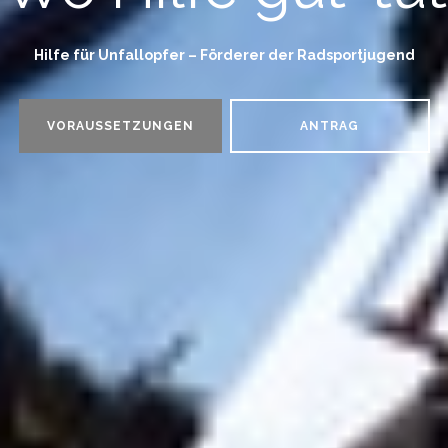
Hilfe für Unfallopfer – Förderer der Radsportjugend
VORAUSSETZUNGEN
ANTRAG